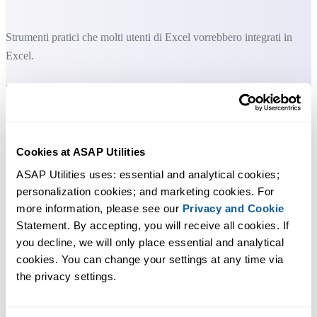
Strumenti pratici che molti utenti di Excel vorrebbero integrati in
Excel.
Risparmia tempo in Excel. Così semplice.
ASAP Utilities ti aiuta a risparmiare tempo e a fare cose che Excel da
solo non può fare.
Cookies at ASAP Utilities
ASAP Utilities uses: essential and analytical cookies; 
Puoi iniziare subito. Nessuna formazione necessaria.
personalization cookies; and marketing cookies. For 
more information, please see our 
Privacy and Cookie
Statement. By accepting, you will receive all cookies. If 
La maggior parte degli utenti inizia usando poche funzioni. Molti
you decline, we will only place essential and analytical 
finiscono per usare ASAP Utilities ogni giorno.
cookies. You can change your settings at any time via 
the privacy settings.
Utilizzato da team in oltre 28.500 organizzazioni.