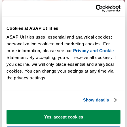
Cookies at ASAP Utilities
ASAP Utilities uses: essential and analytical cookies; 
personalization cookies; and marketing cookies. For 
more information, please see our 
Privacy and Cookie
Statement. By accepting, you will receive all cookies. If 
you decline, we will only place essential and analytical 
cookies. You can change your settings at any time via 
Strumenti pratici che molti utenti di Excel vorrebbero integrati in
the privacy settings.
Excel.
Risparmia tempo in Excel. Così semplice.
Show details
ASAP Utilities ti aiuta a risparmiare tempo e a fare cose che Excel da
Yes, accept cookies
solo non può fare.