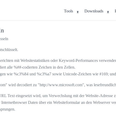
Tools
Downloads
ln
sseln
schlüsselt.
Berichten mit Websitestatistiken oder Keyword-Performances verwende
iert alle %##-codierten Zeichen in den Zellen.
olgen wie %c3%84 und %c3%a7 sowie Unicode-Zeichen wie #169; und
rd decodiert zu "http://www.microsoft.com", was lesefreundliche
RL Text eingesetzt wird, um Verwechslung mit der Website-Adresse z
r Internetbrowser Daten über ein Websiteformular an den Webserver ver
sprungen.