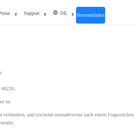
Preise
Support
DE
Herunterladen
n.
 #8220;.
r ist.
u verhindern, und erscheint normalerweise nach einem Fragezeichen
sendet.