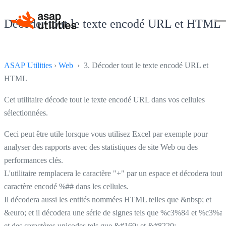
Décoder tout le texte encodé URL et HTML
ASAP Utilities
›
Web
› 3. Décoder tout le texte encodé URL et
HTML
Cet utilitaire décode tout le texte encodé URL dans vos cellules
sélectionnées.
Ceci peut être utile lorsque vous utilisez Excel par exemple pour
analyser des rapports avec des statistiques de site Web ou des
performances clés.
L'utilitaire remplacera le caractère "+" par un espace et décodera tout
caractère encodé %## dans les cellules.
Il décodera aussi les entités nommées HTML telles que &nbsp; et
&euro; et il décodera une série de signes tels que %c3%84 et %c3%a
et des caractères unicodes tels que &#169; et &#8220;.