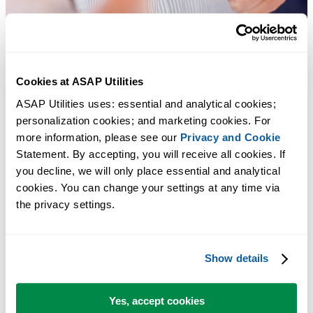
Cookies at ASAP Utilities
ASAP Utilities uses: essential and analytical cookies; 
personalization cookies; and marketing cookies. For 
more information, please see our 
Privacy and Cookie
Statement. By accepting, you will receive all cookies. If 
you decline, we will only place essential and analytical 
Des outils pratiques que beaucoup d'utilisateurs d'Excel aimeraient
cookies. You can change your settings at any time via 
avoir directement dans Excel.
the privacy settings.
Gagnez du temps dans Excel. Tout
simplement.
Show details
ASAP Utilities vous aide à gagner du temps et à faire des choses
qu'Excel seul ne permet pas.
Yes, accept cookies