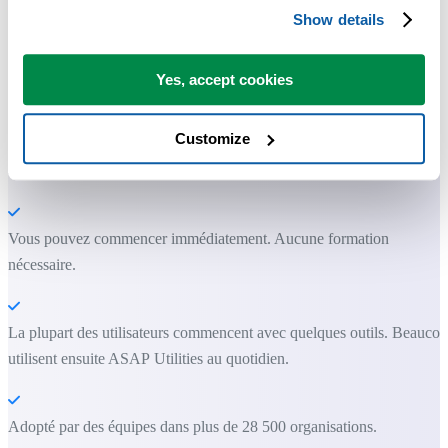
Show details
avoir directement dans Excel.
Gagnez du temps dans Excel. Tout
Yes, accept cookies
simplement.
Customize
ASAP Utilities vous aide à gagner du temps et à faire des choses
qu'Excel seul ne permet pas.
Vous pouvez commencer immédiatement. Aucune formation
nécessaire.
La plupart des utilisateurs commencent avec quelques outils. Beauco
utilisent ensuite ASAP Utilities au quotidien.
Adopté par des équipes dans plus de 28 500 organisations.