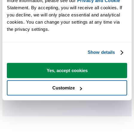
more information, please see our 
Privacy and Cookie
Statement. By accepting, you will receive all cookies. If 
ASAP Utilities helpt je tijd besparen en dingen doen die Excel alleen
you decline, we will only place essential and analytical 
niet kan.
cookies. You can change your settings at any time via 
the privacy settings.
Je kunt meteen aan de slag. Geen training nodig.
Show details
De meeste gebruikers beginnen met een paar tools. Uiteindelijk
gebruiken velen ASAP Utilities dagelijks.
Yes, accept cookies
Gebruikt door teams in meer dan 28.500 organisaties.
Customize