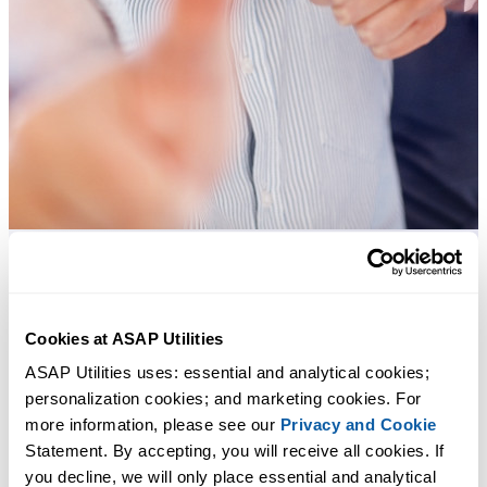
许多 Excel 用户希望 Excel 内置的实用工具
Cookies at ASAP Utilities
节省 Excel 工作时间，简单高效。
ASAP Utilities uses: essential and analytical cookies; 
ASAP Utilities 帮助您节省时间，并实现 Excel 本身无法完成的
personalization cookies; and marketing cookies. For 
作。
more information, please see our 
Privacy and Cookie
Statement. By accepting, you will receive all cookies. If 
you decline, we will only place essential and analytical 