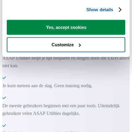
Show details
Yes, accept cookies
Praktische tools die veel Excel-gebruikers in Excel missen.
Bespaar tijd in Excel. Snel en eenvoudig.
Customize
ASAP Utilities helpt je tijd besparen en dingen doen die Excel alleen
niet kan.
Je kunt meteen aan de slag. Geen training nodig.
De meeste gebruikers beginnen met een paar tools. Uiteindelijk
gebruiken velen ASAP Utilities dagelijks.