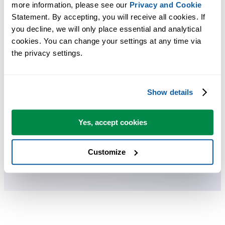
more information, please see our 
Privacy and Cookie
ASAP Utilities te ayuda a ahorrar tiempo y a hacer cosas que Excel
Statement. By accepting, you will receive all cookies. If 
por sí solo no puede hacer.
you decline, we will only place essential and analytical 
cookies. You can change your settings at any time via 
the privacy settings.
Puede empezar de inmediato. No se necesita formación.
Show details
La mayoría de los usuarios empiezan con unas pocas herramientas.
Muchos terminan usando ASAP Utilities a diario.
Yes, accept cookies
Utilizado por equipos en más de 28.500 organizaciones.
Customize