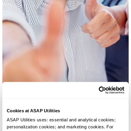
Cookies at ASAP Utilities
Herramientas prácticas que muchos usuarios desearían tener en Excel.
ASAP Utilities uses: essential and analytical cookies; 
Ahorra tiempo en Excel. Así de fácil.
personalization cookies; and marketing cookies. For 