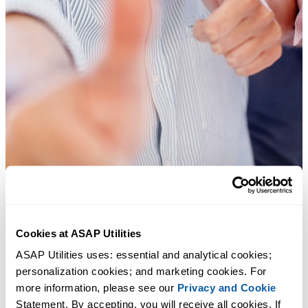
Praktische tools die veel Excel-gebruikers in Excel missen.
Cookies at ASAP Utilities
ASAP Utilities uses: essential and analytical cookies; 
Bespaar tijd in Excel. Snel en eenvoudig.
personalization cookies; and marketing cookies. For 
more information, please see our 
Privacy and Cookie
ASAP Utilities helpt je tijd besparen en dingen doen die Excel alleen
Statement. By accepting, you will receive all cookies. If 
niet kan.