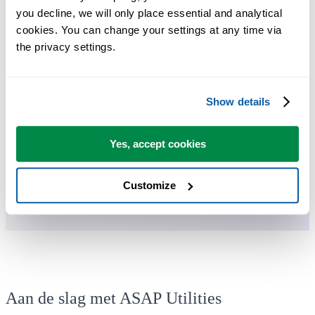
you decline, we will only place essential and analytical 
cookies. You can change your settings at any time via 
Je kunt meteen aan de slag. Geen training nodig.
the privacy settings.
De meeste gebruikers beginnen met een paar tools. Uiteindelijk
Show details
gebruiken velen ASAP Utilities dagelijks.
Yes, accept cookies
Gebruikt door teams in meer dan 28.500 organisaties.
Customize
Aan de slag met ASAP Utilities