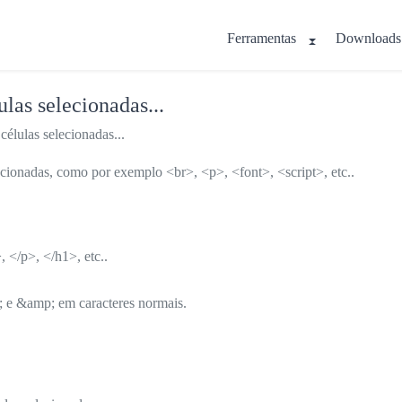
Ferramentas
Downloads
as selecionadas...
lulas selecionadas...
ecionadas, como por exemplo <br>, <p>, <font>, <script>, etc..
 </p>, </h1>, etc..
; e &amp; em caracteres normais.