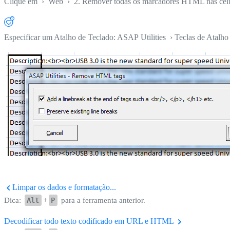
Clique em
›
Web
›
2. Remover todas os marcadores HTML nas célul
Especificar um Atalho de Teclado: ASAP Utilities › Teclas de Atalho 
Limpar os dados e formatação...
Dica:
Alt
+
P
para a ferramenta anterior.
Decodificar todo texto codificado em URL e HTML