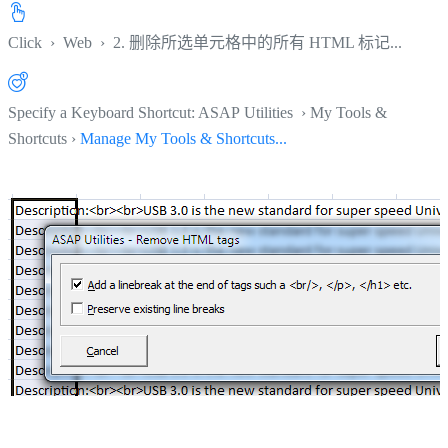
Click
›
Web
›
2. 删除所选单元格中的所有 HTML 标记...
Specify a Keyboard Shortcut: ASAP Utilities › My Tools &
Shortcuts ›
Manage My Tools & Shortcuts...