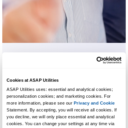
许多 Excel 用户希望 Excel 内置的实用工具
节省 Excel 工作时间，简单高效。
Cookies at ASAP Utilities
ASAP Utilities 帮助您节省时间，并实现 Excel 本身无法完成的
ASAP Utilities uses: essential and analytical cookies; 
作。
personalization cookies; and marketing cookies. For 
more information, please see our 
Privacy and Cookie
Statement. By accepting, you will receive all cookies. If 
您可以立即开始使用，无需培训。
you decline, we will only place essential and analytical 
cookies. You can change your settings at any time via 