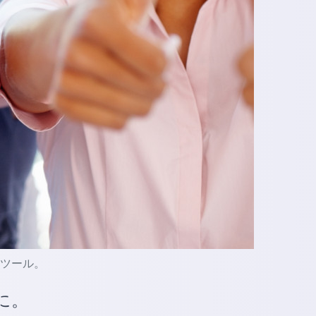
的なツール。
に。