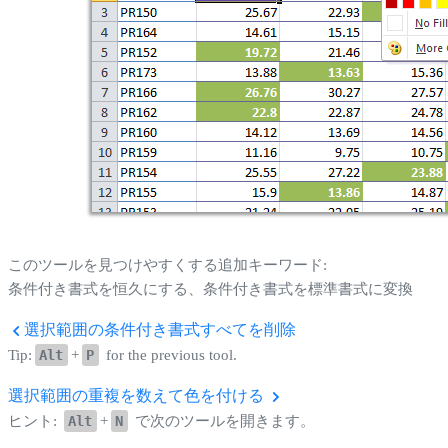
このツールを見つけやすくする追加キーワード:
条件付き書式を恒久にする、条件付き書式を標準書式に変換
選択範囲の条件付き書式すべてを削除
Tip:
Alt
+
P
for the previous tool.
選択範囲の重複を数えて色を付ける
ヒント:
Alt
+
N
で次のツールを開きます。