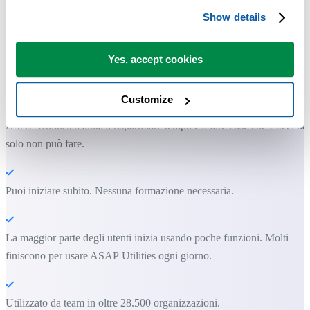
Show details
Strumenti pratici che molti utenti di Excel vorrebbero integrati in
Yes, accept cookies
Excel.
Risparmia tempo in Excel. Così semplice.
Customize
ASAP Utilities ti aiuta a risparmiare tempo e a fare cose che Excel da
solo non può fare.
Puoi iniziare subito. Nessuna formazione necessaria.
La maggior parte degli utenti inizia usando poche funzioni. Molti
finiscono per usare ASAP Utilities ogni giorno.
Utilizzato da team in oltre 28.500 organizzazioni.