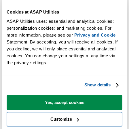
Cookies at ASAP Utilities
ASAP Utilities uses: essential and analytical cookies; 
多くの Excel ユーザーが Excel に標準搭載してほしい実用的な
personalization cookies; and marketing cookies. For 
more information, please see our 
Privacy and Cookie
ツール。
Statement. By accepting, you will receive all cookies. If 
Excel の作業をもっと速く、もっと簡単
you decline, we will only place essential and analytical 
cookies. You can change your settings at any time via 
に。
the privacy settings.
ASAP Utilities は、時間を節約し、Excel だけではできないこ
を可能にします。
Show details
すぐに使い始められます。トレーニングは必要ありません。
Yes, accept cookies
多くのユーザーは、まずいくつかのツールから使い始めます
Customize
多くのユーザーが、やがて ASAP Utilities を毎日使うようにな