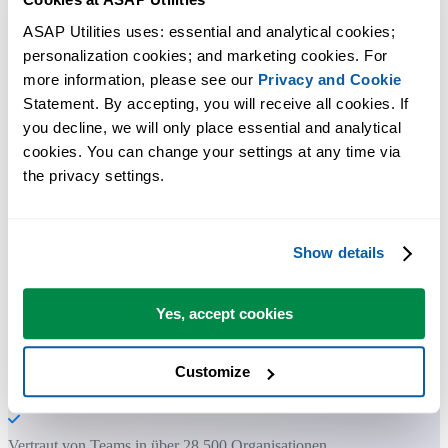
ASAP Utilities uses: essential and analytical cookies; 
personalization cookies; and marketing cookies. For 
more information, please see our 
Privacy and Cookie
Praktische Tools, die viele Excel-Nutzer in Excel vermissen.
Statement. By accepting, you will receive all cookies. If 
you decline, we will only place essential and analytical 
Zeit sparen in Excel. Schnell und einfach.
cookies. You can change your settings at any time via 
the privacy settings.
ASAP Utilities hilft Ihnen, Zeit zu sparen und Dinge zu tun, die mit
Excel allein nicht möglich sind.
Show details
Sie können sofort loslegen. Keine Schulung erforderlich.
Yes, accept cookies
Die meisten Nutzer beginnen mit wenigen Tools. Viele nutzen
Customize
ASAP Utilities schließlich täglich.
Vertraut von Teams in über 28.500 Organisationen.