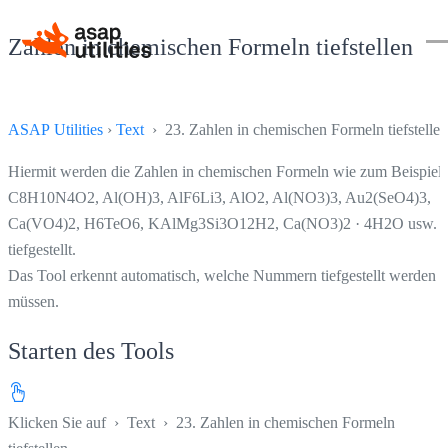
Zahlen in chemischen Formeln tiefstellen
ASAP Utilities
›
Text
› 23. Zahlen in chemischen Formeln tiefstellen
Hiermit werden die Zahlen in chemischen Formeln wie zum Beispiel
C8H10N4O2, Al(OH)3, AlF6Li3, AlO2, Al(NO3)3, Au2(SeO4)3,
Ca(VO4)2, H6TeO6, KAlMg3Si3O12H2, Ca(NO3)2 · 4H2O usw.
tiefgestellt.
Das Tool erkennt automatisch, welche Nummern tiefgestellt werden
müssen.
Starten des Tools
Klicken Sie auf
›
Text
›
23. Zahlen in chemischen Formeln