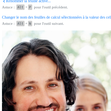
Renommer la feuille active...
Astuce :
Alt
+
P
pour l'outil précédent.
Changer le nom des feuilles de calcul sélectionnées à la valeur des ce
Astuce :
Alt
+
N
pour l'outil suivant.