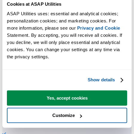
Cookies at ASAP Utilities
Des outils pratiques que beaucoup d'utilisateurs d'Excel aimeraient
ASAP Utilities uses: essential and analytical cookies; 
avoir directement dans Excel.
personalization cookies; and marketing cookies. For 
more information, please see our 
Privacy and Cookie
Gagnez du temps dans Excel. Tout
Statement. By accepting, you will receive all cookies. If 
you decline, we will only place essential and analytical 
simplement.
cookies. You can change your settings at any time via 
the privacy settings.
ASAP Utilities vous aide à gagner du temps et à faire des choses
qu'Excel seul ne permet pas.
Show details
Vous pouvez commencer immédiatement. Aucune formation
nécessaire.
Yes, accept cookies
La plupart des utilisateurs commencent avec quelques outils. Beauco
Customize
utilisent ensuite ASAP Utilities au quotidien.