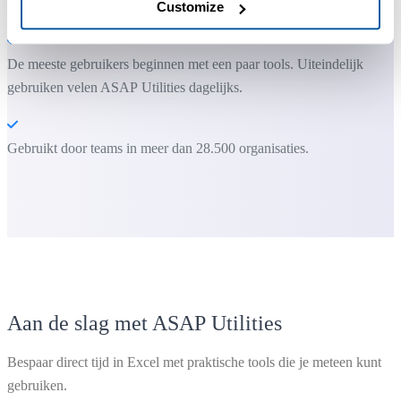
Je kunt meteen aan de slag. Geen training nodig.
Customize
De meeste gebruikers beginnen met een paar tools. Uiteindelijk
gebruiken velen ASAP Utilities dagelijks.
Gebruikt door teams in meer dan 28.500 organisaties.
Aan de slag met ASAP Utilities
Bespaar direct tijd in Excel met praktische tools die je meteen kunt
gebruiken.