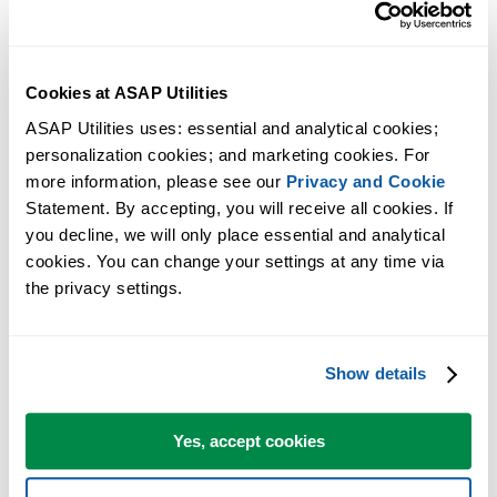
Cookies at ASAP Utilities
ASAP Utilities uses: essential and analytical cookies; 
personalization cookies; and marketing cookies. For 
more information, please see our 
Privacy and Cookie
Statement. By accepting, you will receive all cookies. If 
you decline, we will only place essential and analytical 
cookies. You can change your settings at any time via 
the privacy settings.
Praktische tools die veel Excel-gebruikers in Excel missen.
Bespaar tijd in Excel. Snel en eenvoudig.
Show details
ASAP Utilities helpt je tijd besparen en dingen doen die Excel alleen
niet kan.
Yes, accept cookies