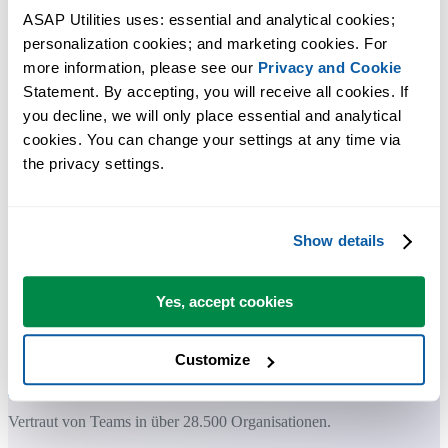
ASAP Utilities uses: essential and analytical cookies; 
personalization cookies; and marketing cookies. For 
more information, please see our 
Privacy and Cookie
Praktische Tools, die viele Excel-Nutzer in Excel vermissen.
Statement. By accepting, you will receive all cookies. If 
you decline, we will only place essential and analytical 
Zeit sparen in Excel. Schnell und einfach.
cookies. You can change your settings at any time via 
the privacy settings.
ASAP Utilities hilft Ihnen, Zeit zu sparen und Dinge zu tun, die mit
Excel allein nicht möglich sind.
Show details
Sie können sofort loslegen. Keine Schulung erforderlich.
Yes, accept cookies
Die meisten Nutzer beginnen mit wenigen Tools. Viele nutzen
ASAP Utilities schließlich täglich.
Customize
Vertraut von Teams in über 28.500 Organisationen.