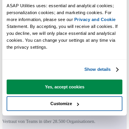
ASAP Utilities uses: essential and analytical cookies; 
personalization cookies; and marketing cookies. For 
more information, please see our 
Privacy and Cookie
Praktische Tools, die viele Excel-Nutzer in Excel vermissen.
Statement. By accepting, you will receive all cookies. If 
you decline, we will only place essential and analytical 
Zeit sparen in Excel. Schnell und einfach.
cookies. You can change your settings at any time via 
the privacy settings.
ASAP Utilities hilft Ihnen, Zeit zu sparen und Dinge zu tun, die mit
Excel allein nicht möglich sind.
Show details
Sie können sofort loslegen. Keine Schulung erforderlich.
Yes, accept cookies
Die meisten Nutzer beginnen mit wenigen Tools. Viele nutzen
ASAP Utilities schließlich täglich.
Customize
Vertraut von Teams in über 28.500 Organisationen.