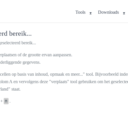
Tools
Downloads
rd bereik...
eselecteerd bereik...
rplaatsen of de grootte ervan aanpassen.
onderliggende gegevens.
r cellen op basis van inhoud, opmaak en meer..." tool. Bijvoorbeeld in
olom A en vervolgens deze "verplaats" tool gebruiken om het geselectee
land" staat.
+
.
M