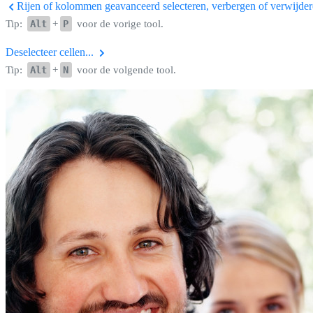
Rijen of kolommen geavanceerd selecteren, verbergen of verwijdere
Tip:
Alt
+
P
voor de vorige tool.
Deselecteer cellen...
Tip:
Alt
+
N
voor de volgende tool.