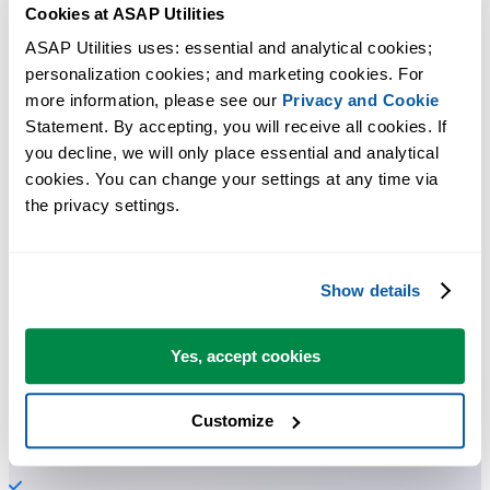
Cookies at ASAP Utilities
ASAP Utilities uses: essential and analytical cookies; 
personalization cookies; and marketing cookies. For 
more information, please see our 
Privacy and Cookie
Strumenti pratici che molti utenti di Excel vorrebbero integrati in
Statement. By accepting, you will receive all cookies. If 
Excel.
you decline, we will only place essential and analytical 
cookies. You can change your settings at any time via 
Risparmia tempo in Excel. Così semplice.
the privacy settings.
ASAP Utilities ti aiuta a risparmiare tempo e a fare cose che Excel da
solo non può fare.
Show details
Puoi iniziare subito. Nessuna formazione necessaria.
Yes, accept cookies
La maggior parte degli utenti inizia usando poche funzioni. Molti
Customize
finiscono per usare ASAP Utilities ogni giorno.