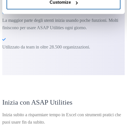
Puoi iniziare subito. Nessuna formazione necessaria.
Customize
La maggior parte degli utenti inizia usando poche funzioni. Molti
finiscono per usare ASAP Utilities ogni giorno.
Utilizzato da team in oltre 28.500 organizzazioni.
Inizia con ASAP Utilities
Inizia subito a risparmiare tempo in Excel con strumenti pratici che
puoi usare fin da subito.