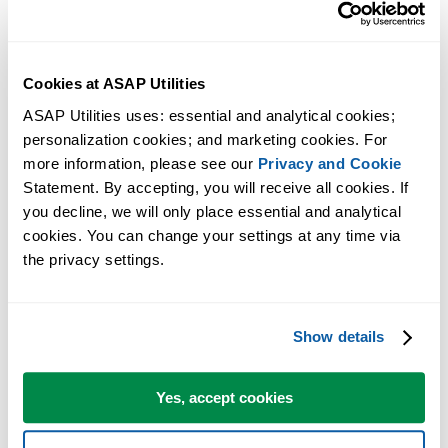
Cookies at ASAP Utilities
ASAP Utilities uses: essential and analytical cookies; 
personalization cookies; and marketing cookies. For 
more information, please see our 
Privacy and Cookie
Statement. By accepting, you will receive all cookies. If 
you decline, we will only place essential and analytical 
cookies. You can change your settings at any time via 
Strumenti pratici che molti utenti di Excel vorrebbero integrati in
the privacy settings.
Excel.
Risparmia tempo in Excel. Così semplice.
Show details
ASAP Utilities ti aiuta a risparmiare tempo e a fare cose che Excel da
solo non può fare.
Yes, accept cookies