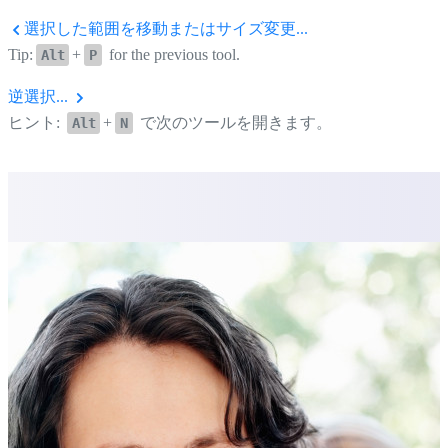
選択した範囲を移動またはサイズ変更...
Tip:
+
for the previous tool.
Alt
P
逆選択...
ヒント:
+
で次のツールを開きます。
Alt
N