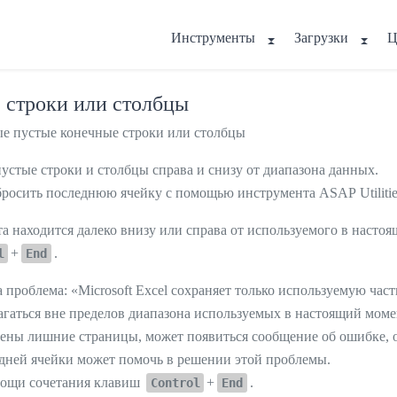
Инструменты
Загрузки
Ц
 строки или столбцы
ые пустые конечные строки или столбцы
стые строки и столбцы справа и снизу от диапазона данных.
сбросить последнюю ячейку с помощью инструмента ASAP Utilitie
та находится далеко внизу или справа от используемого в насто
+
.
l
End
проблема: «Microsoft Excel сохраняет только используемую част
агаться вне пределов диапазона используемых в настоящий моме
едены лишние страницы, может появиться сообщение об ошибке, 
едней ячейки может помочь в решении этой проблемы.
мощи сочетания клавиш
+
.
Control
End