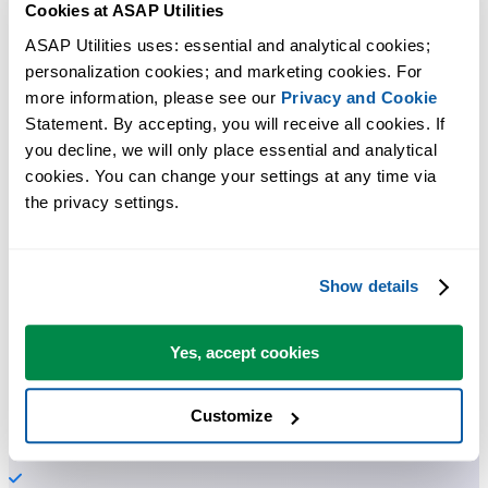
Cookies at ASAP Utilities
ASAP Utilities uses: essential and analytical cookies; 
personalization cookies; and marketing cookies. For 
more information, please see our 
Privacy and Cookie
Statement. By accepting, you will receive all cookies. If 
Praktische Tools, die viele Excel-Nutzer in Excel vermissen.
you decline, we will only place essential and analytical 
Zeit sparen in Excel. Schnell und einfach.
cookies. You can change your settings at any time via 
the privacy settings.
ASAP Utilities hilft Ihnen, Zeit zu sparen und Dinge zu tun, die mit
Excel allein nicht möglich sind.
Show details
Sie können sofort loslegen. Keine Schulung erforderlich.
Yes, accept cookies
Die meisten Nutzer beginnen mit wenigen Tools. Viele nutzen
Customize
ASAP Utilities schließlich täglich.