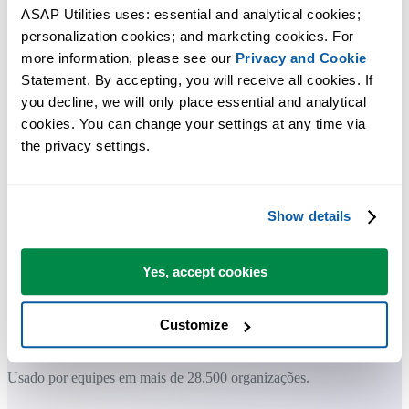
ASAP Utilities uses: essential and analytical cookies; 
Ferramentas práticas que muitos usuários do Excel gostariam de ter n
personalization cookies; and marketing cookies. For 
more information, please see our 
Privacy and Cookie
Excel.
Statement. By accepting, you will receive all cookies. If 
Economize tempo no Excel. Simples assim.
you decline, we will only place essential and analytical 
cookies. You can change your settings at any time via 
O ASAP Utilities ajuda você a economizar tempo e fazer coisas que o
the privacy settings.
Excel por si só não consegue fazer.
Show details
Você pode começar imediatamente. Não é necessário treinamento.
Yes, accept cookies
A maioria dos usuários começa com algumas ferramentas. Muitos
passam a usar o ASAP Utilities diariamente.
Customize
Usado por equipes em mais de 28.500 organizações.