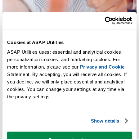
Cookies at ASAP Utilities
ASAP Utilities uses: essential and analytical cookies; 
personalization cookies; and marketing cookies. For 
more information, please see our 
Privacy and Cookie
Statement. By accepting, you will receive all cookies. If 
you decline, we will only place essential and analytical 
cookies. You can change your settings at any time via 
Практичные инструменты, которых многим пользователям Exc
the privacy settings.
не хватает в самом Excel.
Экономьте время в Excel. Это просто.
Show details
ASAP Utilities помогает экономить время и делать то, что
невозможно сделать только средствами Excel.