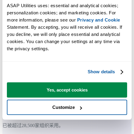
ASAP Utilities uses: essential and analytical cookies; 
personalization cookies; and marketing cookies. For 
more information, please see our 
Privacy and Cookie
许多 Excel 用户希望 Excel 内置的实用工具
Statement. By accepting, you will receive all cookies. If 
you decline, we will only place essential and analytical 
节省 Excel 工作时间，简单高效。
cookies. You can change your settings at any time via 
the privacy settings.
ASAP Utilities 帮助您节省时间，并实现 Excel 本身无法完成的
作。
Show details
您可以立即开始使用，无需培训。
Yes, accept cookies
大多数用户都会先从几个工具开始。 很多用户后来都会每天使
用 ASAP Utilities。
Customize
已被超过28,500家组织采用。