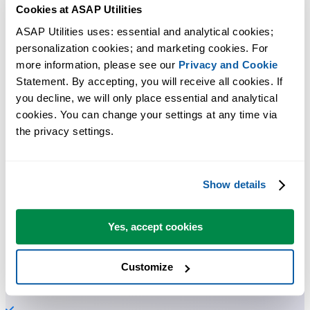
Cookies at ASAP Utilities
ASAP Utilities uses: essential and analytical cookies; 
personalization cookies; and marketing cookies. For 
more information, please see our 
Privacy and Cookie
Strumenti pratici che molti utenti di Excel vorrebbero integrati in
Statement. By accepting, you will receive all cookies. If 
Excel.
you decline, we will only place essential and analytical 
cookies. You can change your settings at any time via 
Risparmia tempo in Excel. Così semplice.
the privacy settings.
ASAP Utilities ti aiuta a risparmiare tempo e a fare cose che Excel da
solo non può fare.
Show details
Puoi iniziare subito. Nessuna formazione necessaria.
Yes, accept cookies
La maggior parte degli utenti inizia usando poche funzioni. Molti
Customize
finiscono per usare ASAP Utilities ogni giorno.