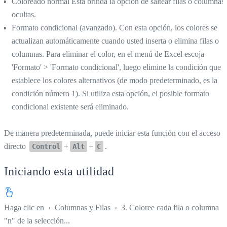
Coloreado normal Ésta brinda la opción de saltear filas o columnas
ocultas.
Formato condicional (avanzado). Con esta opción, los colores se
actualizan automáticamente cuando usted inserta o elimina filas o
columnas. Para eliminar el color, en el menú de Excel escoja
'Formato' > 'Formato condicional', luego elimine la condición que
establece los colores alternativos (de modo predeterminado, es la
condición número 1). Si utiliza esta opción, el posible formato
condicional existente será eliminado.
De manera predeterminada, puede iniciar esta función con el acceso
directo
+
+
.
Control
Alt
C
Iniciando esta utilidad
Haga clic en
›
Columnas y Filas
›
3. Coloree cada fila o columna
"n" de la selección...