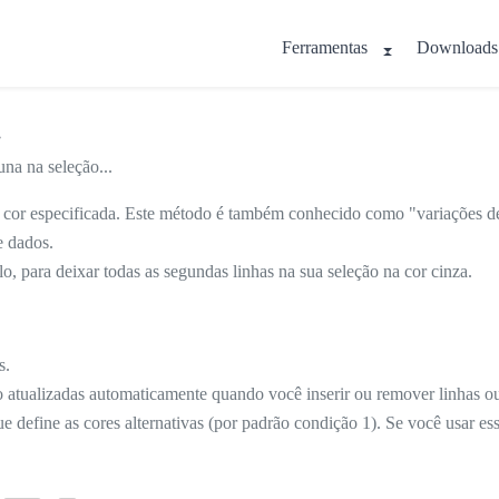
Ferramentas
Downloads
.
na na seleção...
 cor especificada. Este método é também conhecido como "variações de
e dados.
o, para deixar todas as segundas linhas na sua seleção na cor cinza.
s.
o atualizadas automaticamente quando você inserir ou remover linhas o
e define as cores alternativas (por padrão condição 1). Se você usar es