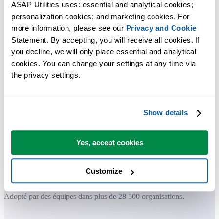
ASAP Utilities uses: essential and analytical cookies; 
personalization cookies; and marketing cookies. For 
Gagnez du temps dans Excel. Tout
more information, please see our 
Privacy and Cookie
simplement.
Statement. By accepting, you will receive all cookies. If 
you decline, we will only place essential and analytical 
ASAP Utilities vous aide à gagner du temps et à faire des choses
cookies. You can change your settings at any time via 
qu'Excel seul ne permet pas.
the privacy settings.
Vous pouvez commencer immédiatement. Aucune formation
Show details
nécessaire.
Yes, accept cookies
La plupart des utilisateurs commencent avec quelques outils. Beauco
utilisent ensuite ASAP Utilities au quotidien.
Customize
Adopté par des équipes dans plus de 28 500 organisations.