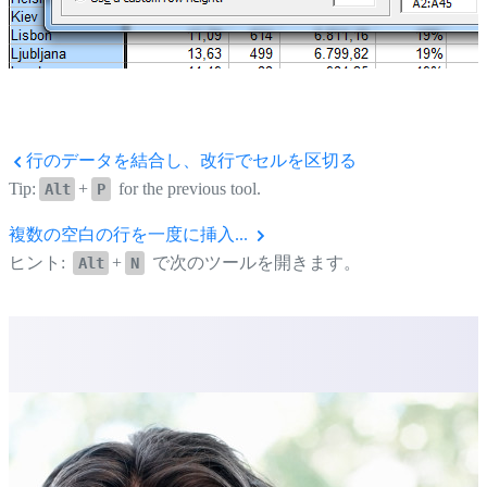
行のデータを結合し、改行でセルを区切る
Tip:
+
for the previous tool.
Alt
P
複数の空白の行を一度に挿入...
ヒント:
+
で次のツールを開きます。
Alt
N