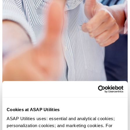
Cookies at ASAP Utilities
Ferramentas práticas que muitos usuários do Excel gostariam de ter n
Excel.
ASAP Utilities uses: essential and analytical cookies; 
personalization cookies; and marketing cookies. For 