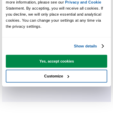
Economize tempo no Excel. Simples assim.
more information, please see our 
Privacy and Cookie
Statement. By accepting, you will receive all cookies. If 
O ASAP Utilities ajuda você a economizar tempo e fazer coisas que o
you decline, we will only place essential and analytical 
Excel por si só não consegue fazer.
cookies. You can change your settings at any time via 
the privacy settings.
Você pode começar imediatamente. Não é necessário treinamento.
Show details
A maioria dos usuários começa com algumas ferramentas. Muitos
passam a usar o ASAP Utilities diariamente.
Yes, accept cookies
Customize
Usado por equipes em mais de 28.500 organizações.