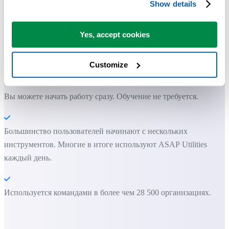
не хватает в самом Excel.
Show details
Экономьте время в Excel. Это просто.
Yes, accept cookies
ASAP Utilities помогает экономить время и делать то, что
невозможно сделать только средствами Excel.
Customize
Вы можете начать работу сразу. Обучение не требуется.
Большинство пользователей начинают с нескольких
инструментов. Многие в итоге используют ASAP Utilities
каждый день.
Используется командами в более чем 28 500 организациях.