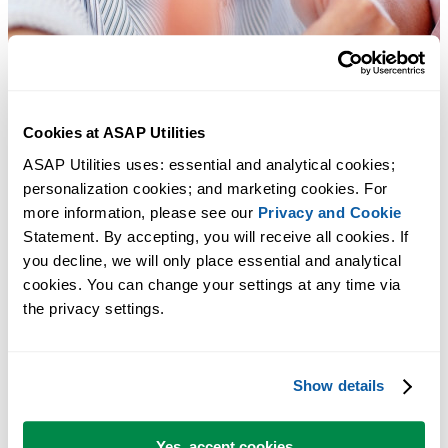
Cookies at ASAP Utilities
ASAP Utilities uses: essential and analytical cookies; 
personalization cookies; and marketing cookies. For 
more information, please see our 
Privacy and Cookie
Statement. By accepting, you will receive all cookies. If 
you decline, we will only place essential and analytical 
cookies. You can change your settings at any time via 
the privacy settings.
Herramientas prácticas que muchos usuarios desearían tener en Excel.
Ahorra tiempo en Excel. Así de fácil.
Show details
ASAP Utilities te ayuda a ahorrar tiempo y a hacer cosas que Excel
Yes, accept cookies