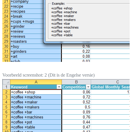
Voorbeeld screenshot: 2 (Dit is de Engelse versie)