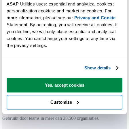
ASAP Utilities uses: essential and analytical cookies; 
personalization cookies; and marketing cookies. For 
Praktische tools die veel Excel-gebruikers in Excel missen.
more information, please see our 
Privacy and Cookie
Statement. By accepting, you will receive all cookies. If 
Bespaar tijd in Excel. Snel en eenvoudig.
you decline, we will only place essential and analytical 
cookies. You can change your settings at any time via 
ASAP Utilities helpt je tijd besparen en dingen doen die Excel alleen
the privacy settings.
niet kan.
Show details
Je kunt meteen aan de slag. Geen training nodig.
Yes, accept cookies
De meeste gebruikers beginnen met een paar tools. Uiteindelijk
gebruiken velen ASAP Utilities dagelijks.
Customize
Gebruikt door teams in meer dan 28.500 organisaties.