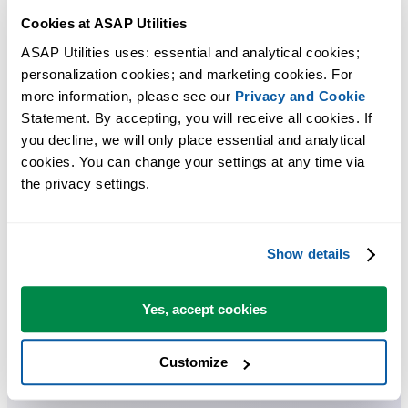
Cookies at ASAP Utilities
ASAP Utilities uses: essential and analytical cookies; 
多くの Excel ユーザーが Excel に標準搭載してほしい実用的な
personalization cookies; and marketing cookies. For 
ツール。
more information, please see our 
Privacy and Cookie
Statement. By accepting, you will receive all cookies. If 
Excel の作業をもっと速く、もっと簡単
you decline, we will only place essential and analytical 
に。
cookies. You can change your settings at any time via 
the privacy settings.
ASAP Utilities は、時間を節約し、Excel だけではできないこ
を可能にします。
Show details
すぐに使い始められます。トレーニングは必要ありません。
Yes, accept cookies
多くのユーザーは、まずいくつかのツールから使い始めます
Customize
多くのユーザーが、やがて ASAP Utilities を毎日使うようにな
ります。