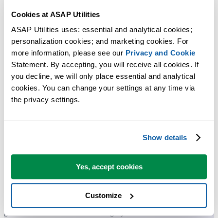
Cookies at ASAP Utilities
ASAP Utilities uses: essential and analytical cookies; 
personalization cookies; and marketing cookies. For 
more information, please see our 
Privacy and Cookie
Statement. By accepting, you will receive all cookies. If 
Praktische tools die veel Excel-gebruikers in Excel missen.
you decline, we will only place essential and analytical 
cookies. You can change your settings at any time via 
Bespaar tijd in Excel. Snel en eenvoudig.
the privacy settings.
ASAP Utilities helpt je tijd besparen en dingen doen die Excel alleen
niet kan.
Show details
Je kunt meteen aan de slag. Geen training nodig.
Yes, accept cookies
Customize
De meeste gebruikers beginnen met een paar tools. Uiteindelijk
gebruiken velen ASAP Utilities dagelijks.