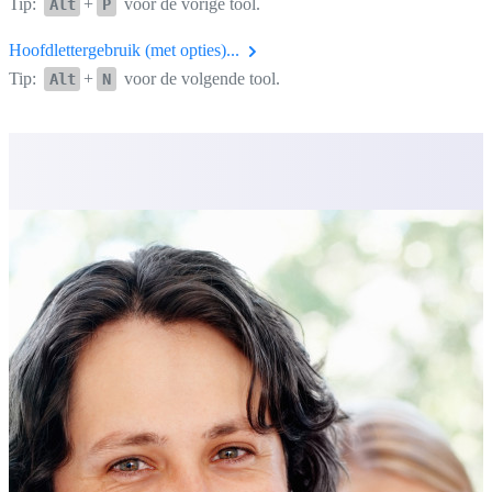
Tip:
+
voor de vorige tool.
Alt
P
Hoofdlettergebruik (met opties)...
Tip:
+
voor de volgende tool.
Alt
N