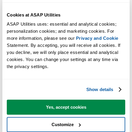
Cookies at ASAP Utilities
ASAP Utilities uses: essential and analytical cookies; 
personalization cookies; and marketing cookies. For 
more information, please see our 
Privacy and Cookie
Statement. By accepting, you will receive all cookies. If 
you decline, we will only place essential and analytical 
许多 Excel 用户希望 Excel 内置的实用工具
cookies. You can change your settings at any time via 
the privacy settings.
节省 Excel 工作时间，简单高效。
ASAP Utilities 帮助您节省时间，并实现 Excel 本身无法完成的
Show details
作。
Yes, accept cookies
您可以立即开始使用，无需培训。
Customize