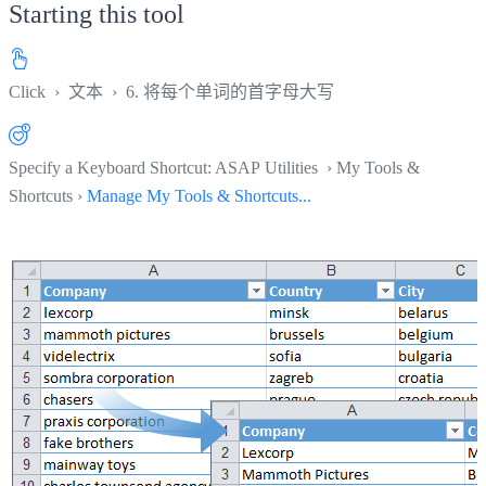
Starting this tool
Click
›
文本
›
6. 将每个单词的首字母大写
Specify a Keyboard Shortcut: ASAP Utilities › My Tools &
Shortcuts ›
Manage My Tools & Shortcuts...