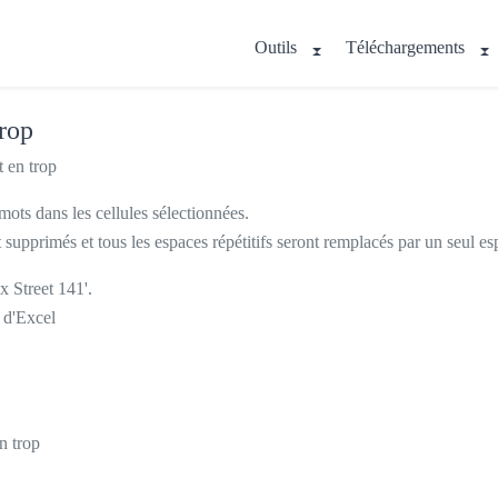
Outils
Téléchargements
trop
t en trop
 mots dans les cellules sélectionnées.
t supprimés et tous les espaces répétitifs seront remplacés par un seul es
x Street 141'.
 d'Excel
n trop