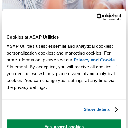
Cookies at ASAP Utilities
ASAP Utilities uses: essential and analytical cookies; 
personalization cookies; and marketing cookies. For 
more information, please see our 
Privacy and Cookie
Statement. By accepting, you will receive all cookies. If 
you decline, we will only place essential and analytical 
cookies. You can change your settings at any time via 
the privacy settings.
Praktische Tools, die viele Excel-Nutzer in Excel vermissen.
Show details
Zeit sparen in Excel. Schnell und einfach.
Yes, accept cookies