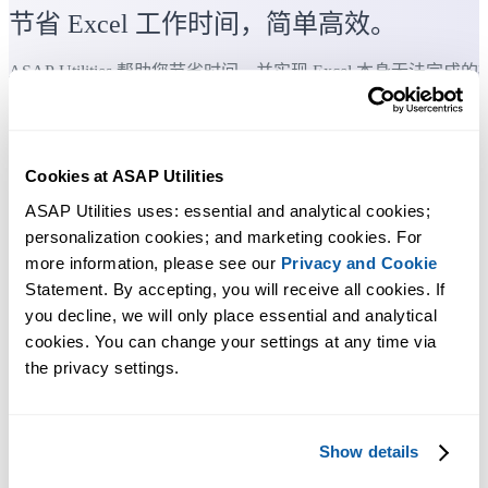
节省 Excel 工作时间，简单高效。
ASAP Utilities 帮助您节省时间，并实现 Excel 本身无法完成的
作。
您可以立即开始使用，无需培训。
Cookies at ASAP Utilities
ASAP Utilities uses: essential and analytical cookies; 
personalization cookies; and marketing cookies. For 
大多数用户都会先从几个工具开始。 很多用户后来都会每天使
more information, please see our 
Privacy and Cookie
用 ASAP Utilities。
Statement. By accepting, you will receive all cookies. If 
you decline, we will only place essential and analytical 
cookies. You can change your settings at any time via 
已被超过28,500家组织采用。
the privacy settings.
Show details