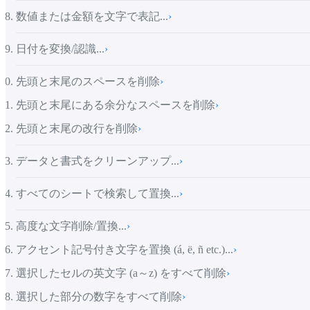
数値または金額を文字で表記...
›
日付を変換/認識...
›
先頭と末尾のスペースを削除
›
先頭と末尾にある余分なスペースを削除
›
先頭と末尾の改行を削除
›
データと書式をクリーンアップ...
›
すべてのシートで検索して置換...
›
高度な文字削除/置換...
›
アクセント記号付き文字を置換 (á, ë, ñ etc.)...
›
選択したセルの英文字 (a～z) をすべて削除
›
選択した部分の数字をすべて削除
›