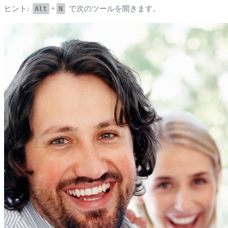
ヒント:
Alt
+
N
で次のツールを開きます。