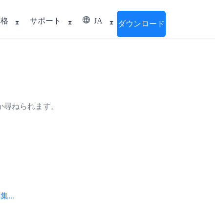
価格
サポート
JA
ダウンロード
か尋ねられます。
..